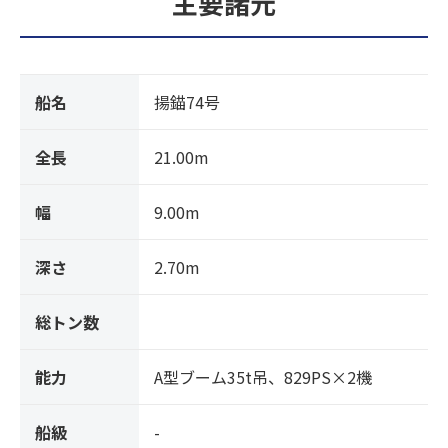
主要諸元
船名
揚錨74号
全長
21.00m
幅
9.00m
深さ
2.70m
総トン数
能力
A型ブーム35t吊、829PS×2機
船級
-