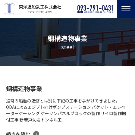
鋼構造物事業
steel
鋼構造物事業
通常の船舶の造修とは別に下記の工事を手がけてきました。
ODAによるエジプト向けポンプステーション バケット・エレベ
ーターケーシング ケーソンパネルブロックの製作 サイロ製作据
付工事 新若戸沈埋トンネル工...
続きを読む